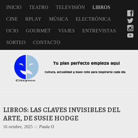
INICIO
TEATRO
TELEVISIÓN
LIBROS
CINE
RPLAY
MÚSICA
ELECTRÓNICA
OCIO
GOURMET
VIAJES
ENTREVISTAS
SORTEO
CONTACTO
LIBROS: LAS CLAVES INVISIBLES DEL
ARTE, DE SUSIE HODGE
16 octubre, 2025
de
Paula O.