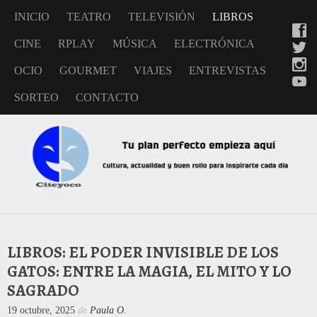
INICIO
TEATRO
TELEVISIÓN
LIBROS
CINE
RPLAY
MÚSICA
ELECTRÓNICA
OCIO
GOURMET
VIAJES
ENTREVISTAS
SORTEO
CONTACTO
LIBROS: EL PODER INVISIBLE DE LOS
GATOS: ENTRE LA MAGIA, EL MITO Y LO
SAGRADO
19 octubre, 2025
de
Paula O.