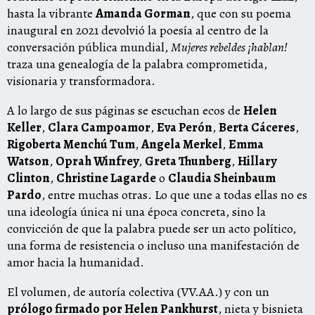
hasta la vibrante
Amanda Gorman
, que con su poema
inaugural en 2021 devolvió la poesía al centro de la
conversación pública mundial,
Mujeres rebeldes ¡hablan!
traza una genealogía de la palabra comprometida,
visionaria y transformadora.
A lo largo de sus páginas se escuchan ecos de
Helen
Keller
,
Clara Campoamor
,
Eva Perón
,
Berta Cáceres
,
Rigoberta Menchú Tum
,
Angela Merkel
,
Emma
Watson
,
Oprah Winfrey
,
Greta Thunberg
,
Hillary
Clinton
,
Christine Lagarde
o
Claudia Sheinbaum
Pardo
, entre muchas otras. Lo que une a todas ellas no es
una ideología única ni una época concreta, sino la
convicción de que la palabra puede ser un acto político,
una forma de resistencia o incluso una manifestación de
amor hacia la humanidad.
El volumen, de autoría colectiva (VV.AA.) y con un
prólogo firmado por Helen Pankhurst
, nieta y bisnieta