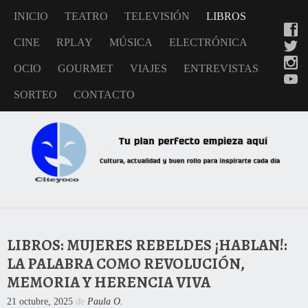
INICIO
TEATRO
TELEVISIÓN
LIBROS
CINE
RPLAY
MÚSICA
ELECTRÓNICA
OCIO
GOURMET
VIAJES
ENTREVISTAS
SORTEO
CONTACTO
LIBROS: MUJERES REBELDES ¡HABLAN!:
LA PALABRA COMO REVOLUCIÓN,
MEMORIA Y HERENCIA VIVA
21 octubre, 2025
de
Paula O.