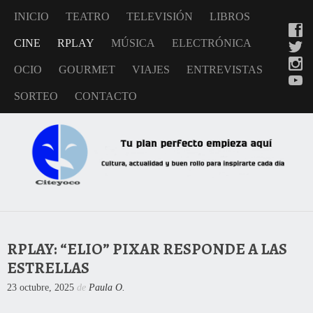
INICIO
TEATRO
TELEVISIÓN
LIBROS
CINE
RPLAY
MÚSICA
ELECTRÓNICA
OCIO
GOURMET
VIAJES
ENTREVISTAS
SORTEO
CONTACTO
RPLAY: “ELIO” PIXAR RESPONDE A LAS
ESTRELLAS
23 octubre, 2025
de
Paula O.