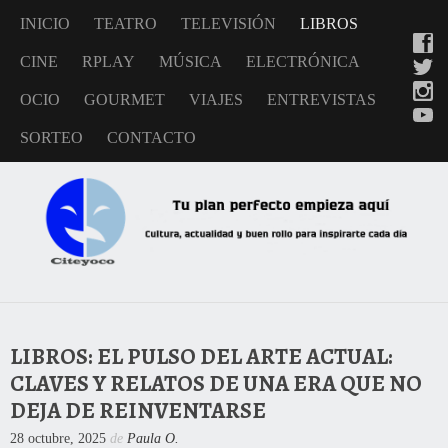
INICIO
TEATRO
TELEVISIÓN
LIBROS
CINE
RPLAY
MÚSICA
ELECTRÓNICA
OCIO
GOURMET
VIAJES
ENTREVISTAS
SORTEO
CONTACTO
LIBROS: EL PULSO DEL ARTE ACTUAL:
CLAVES Y RELATOS DE UNA ERA QUE NO
DEJA DE REINVENTARSE
28 octubre, 2025
de
Paula O.