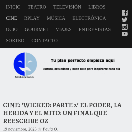
INICIO
TEATRO
TELEVISIÓN
LIBROS
CINE
RPLAY
MÚSICA
ELECTRÓNICA
OCIO
GOURMET
VIAJES
ENTREVISTAS
SORTEO
CONTACTO
CINE: ‘WICKED: PARTE 2’ EL PODER, LA
HERIDA Y EL MITO: UN FINAL QUE
REESCRIBE OZ
19 noviembre, 2025
de
Paula O.