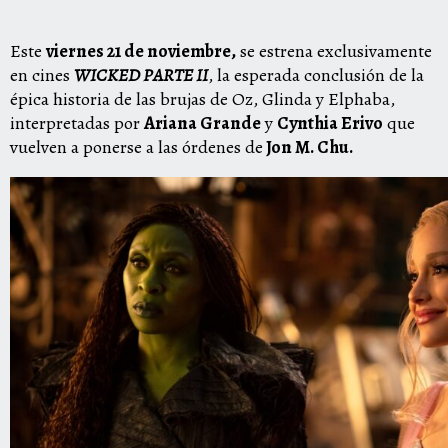
Este
viernes 21 de noviembre,
se estrena exclusivamente
en cines
WICKED
PARTE II
, la esperada conclusión de la
épica historia de las brujas de Oz, Glinda y Elphaba,
interpretadas por
Ariana Grande
y
Cynthia Erivo
que
vuelven a ponerse a las órdenes de
Jon M. Chu.