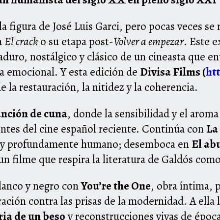
a figura de José Luis Garci, pero pocas veces se 
 a
El crack
o su etapa post-
Volver a empezar
. Este 
aduro, nostálgico y clásico de un cineasta que 
a emocional. Y esta edición de
Divisa Films (
htt
 la restauración, la nitidez y la coherencia.
nción de cuna
, donde la sensibilidad y el aroma
entes del cine español reciente. Continúa con
La
o y profundamente humano; desemboca en
El ab
un filme que respira la literatura de Galdós como
blanco y negro con
You’re the One
, obra íntima, 
ación contra las prisas de la modernidad. A ella 
ria de un beso
y reconstrucciones vivas de épo