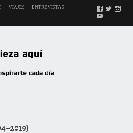
T
VIAJES
ENTREVISTAS
4–2019)