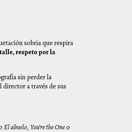
uetación sobria que respira
talle, respeto por la
grafía sin perder la
 director a través de sus
mo
El abuelo
,
You’re the One
o