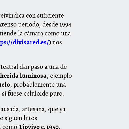
reivindica con suficiente
extenso periodo, desde 1994
entiende la cámara como una
ps://divisared.es/
)
nos
 teatral dan paso a una de
 herida luminosa
, ejemplo
uelo
, probablemente una
 si fuese celuloide puro.
pausada, artesana, que ya
le siguen hitos
ca como
Tiovivo c. 1950
.