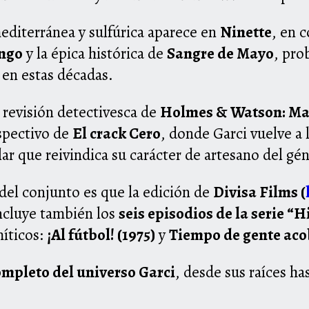
editerránea y sulfúrica aparece en
Ninette
, en c
ngo
y la épica histórica de
Sangre de Mayo
, pro
 en estas décadas.
 revisión detectivesca de
Holmes & Watson: Ma
spectivo de
El crack Cero
, donde Garci vuelve a 
r que reivindica su carácter de artesano del gé
 del conjunto es que la edición de
Divisa Films (
Incluye también los
seis episodios de la serie “H
íticos:
¡Al fútbol! (1975)
y
Tiempo de gente aco
mpleto del universo Garci
, desde sus raíces ha