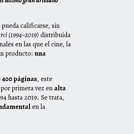
del último gran artesano
pueda calificarse, sin
arci (1994–2019)
distribuida
les en las que el cine, la
 un producto:
una
e 400 páginas
, este
 por primera vez en
alta
94 hasta 2019. Se trata,
undamental
en la