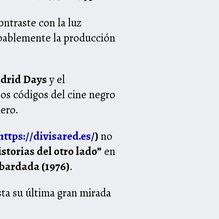
ontraste con la luz
bablemente la producción
drid Days
y el
los códigos del cine negro
nero.
https://divisared.es/
)
no
istorias del otro lado”
en
bardada (1976)
.
sta su última gran mirada