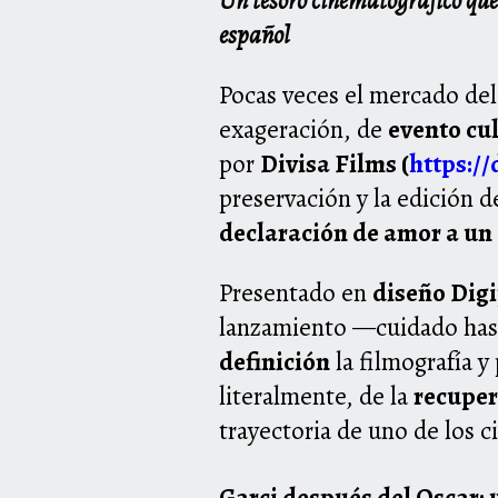
Un tesoro cinematográfico que 
español
Pocas veces el mercado del 
exageración, de
evento cu
por
Divisa Films (
https://
preservación y la edición 
declaración de amor a un 
Presentado en
diseño Dig
lanzamiento —cuidado hast
definición
la filmografía y
literalmente, de la
recuper
trayectoria de uno de los c
Garci después del Oscar: 