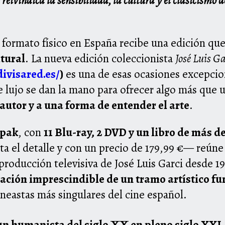
reivindica la sensibilidad, la cultura y el clasicismo 
formato físico en España recibe una edición que 
ltural
. La nueva edición coleccionista
José Luis G
divisared.es/
)
es una de esas ocasiones excepciona
de lujo se dan la mano para ofrecer algo más que
autor y a una forma de entender el arte
.
ipak
, con
11 Blu-ray, 2 DVD y un libro de más d
a el detalle y con un precio de 179,99 €— reúne
 producción televisiva de José Luis Garci desde 19
ación imprescindible de un tramo artístico f
ineastas más singulares del cine español.
un humanista del siglo XX en pleno siglo XXI