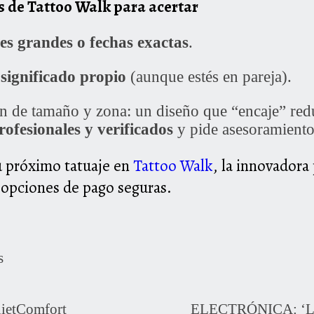
 de Tattoo Walk para acertar
les grandes o fechas exactas
.
significado propio
(aunque estés en pareja).
n de tamaño y zona: un diseño que
“
encaje” red
rofesionales y verificados
y pide asesoramiento 
tu próximo tatuaje en
Tattoo Walk
, la innovadora
y opciones de pago seguras.
s
etComfort
ELECTRÓNICA: ‘Loe