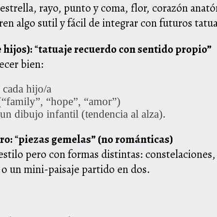
trella, rayo, punto y coma, flor, corazón anató
en algo sutil y fácil de integrar con futuros tatua
 hijos):
“
tatuaje recuerdo con sentido propio”
ecer bien:
 cada hijo/a
(
“
family”,
“
hope”,
“
amor”)
 un dibujo infantil (tendencia al alza).
ro:
“
piezas gemelas” (no románticas)
tilo pero con formas distintas: constelaciones
 o un mini-paisaje partido en dos.