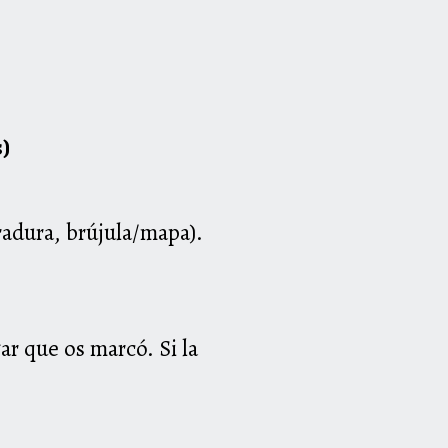
s)
rradura, brújula/mapa).
r que os marcó. Si la