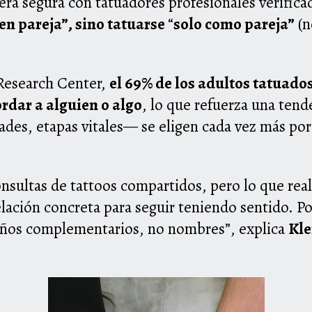
ra segura con tatuadores profesionales verificad
en pareja”, sino tatuarse
“
solo como pareja”
(n
Research Center,
el 69% de los adultos tatuado
ordar a alguien o algo
, lo que refuerza una tend
des, etapas vitales— se eligen cada vez más por
consultas de tattoos compartidos, pero lo que re
lación concreta para seguir teniendo sentido. 
eños complementarios, no nombres”, explica
Kle