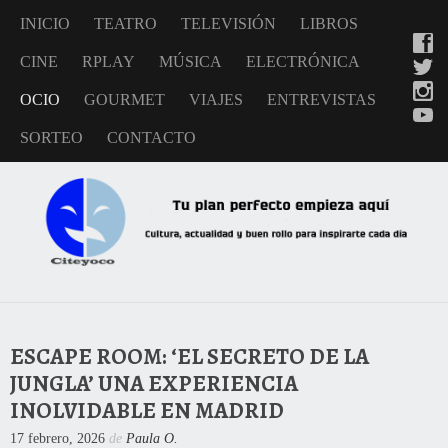
INICIO
TEATRO
TELEVISIÓN
LIBROS
CINE
RPLAY
MÚSICA
ELECTRÓNICA
OCIO
GOURMET
VIAJES
ENTREVISTAS
SORTEO
CONTACTO
ESCAPE ROOM: ‘EL SECRETO DE LA
JUNGLA’ UNA EXPERIENCIA
INOLVIDABLE EN MADRID
17 febrero, 2026
de
Paula O.