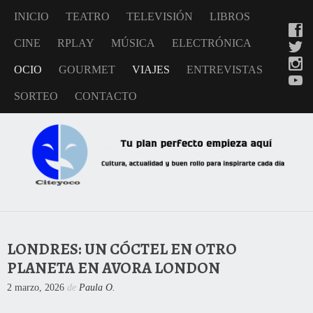
INICIO
TEATRO
TELEVISIÓN
LIBROS
CINE
RPLAY
MÚSICA
ELECTRÓNICA
OCIO
GOURMET
VIAJES
ENTREVISTAS
SORTEO
CONTACTO
LONDRES: UN CÓCTEL EN OTRO
PLANETA EN AVORA LONDON
2 marzo, 2026
de
Paula O.