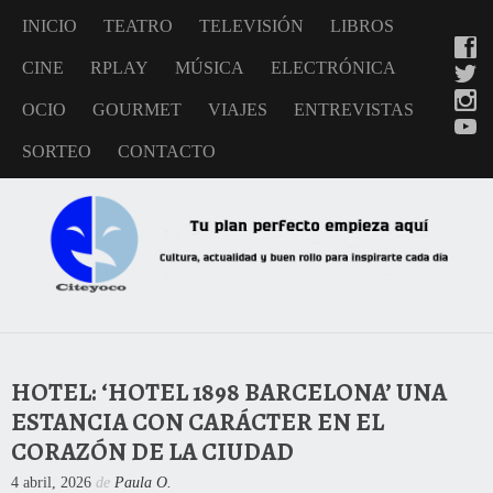
INICIO
TEATRO
TELEVISIÓN
LIBROS
CINE
RPLAY
MÚSICA
ELECTRÓNICA
OCIO
GOURMET
VIAJES
ENTREVISTAS
SORTEO
CONTACTO
HOTEL: ‘HOTEL 1898 BARCELONA’ UNA
ESTANCIA CON CARÁCTER EN EL
CORAZÓN DE LA CIUDAD
4 abril, 2026
de
Paula O.