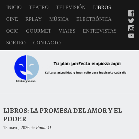
INICIO
TEATRO
TELEVISIÓN
LIBROS
CINE
RPLAY
MÚSICA
ELECTRÓNICA
OCIO
GOURMET
VIAJES
ENTREVISTAS
SORTEO
CONTACTO
LIBROS: LA PROMESA DEL AMOR Y EL
PODER
15 mayo, 2026
de
Paula O.