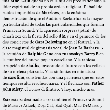
una
Ethel Cain
que ya no es la hija del predicador sino la
líder espiritual de su propia orden religiosa. El baúl de
ruidos imposibles de
Merzbow
, en la enésima
demostración de que el Auditori Rockdelux es la mayor
particularidad de todas las particularidades que forman
Primavera Sound. Y la aparición sorpresa (¡otra!) de
Charli xcx en la fiesta del sello
dh2
y en el primero de los
dos conciertos de
Cara Delevingne
en el festival. Y la
clase magistral de gimnasia vocal de
Joan La Barbara
. Y
la reunión de
Ralphie Choo
con
rusowsky
y
Barry B
en
la cumbre del nuevo pop en castellano. Y la rabiosa
irrupción de
2hollis
, invocando el futuro con los reflejos
de su melena plateada. Y las sinfonías en miniatura
de
caroline
, construidas con una paciencia que en estos
tiempos resulta revolucionaria. Y el flechazo con
Father
John Misty
, el
crooner
definitivo. Y hoy, mucho más.
Este estaba destinado a ser también el Primavera Sound
de Massive Attack, Doja Cat, Bad Gyal, Mac DeMarco y