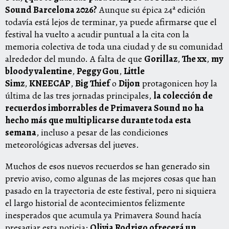
Sound Barcelona 2026?
Aunque su épica 24ª edición
todavía está lejos de terminar, ya puede afirmarse que el
festival ha vuelto a acudir puntual a la cita con la
memoria colectiva de toda una ciudad y de su comunidad
alrededor del mundo. A falta de que
Gorillaz
,
The xx
,
my
bloody valentine
,
Peggy Gou
,
Little
Simz
,
KNEECAP
,
Big Thief
o
Dijon
protagonicen hoy la
última de las tres jornadas principales,
la colección de
recuerdos imborrables de Primavera Sound no ha
hecho más que multiplicarse durante toda esta
semana
, incluso a pesar de las condiciones
meteorológicas adversas del jueves.
Muchos de esos nuevos recuerdos se han generado sin
previo aviso, como algunas de las mejores cosas que han
pasado en la trayectoria de este festival, pero ni siquiera
el largo historial de acontecimientos felizmente
inesperados que acumula ya Primavera Sound hacía
presagiar esta noticia:
Olivia Rodrigo ofrecerá un