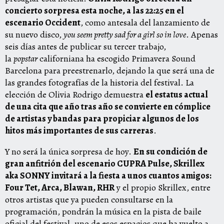
concierto sorpresa esta noche, a las 22:25 en el
escenario Occident
, como antesala del lanzamiento de
su nuevo disco,
you seem pretty sad for a girl so in love
. Apenas
seis días antes de publicar su tercer trabajo,
la
popstar
californiana ha escogido Primavera Sound
Barcelona para preestrenarlo, dejando la que será una de
las grandes fotografías de la historia del festival. La
elección de Olivia Rodrigo demuestra
el estatus actual
de una cita que año tras año se convierte en cómplice
de artistas y bandas para propiciar algunos de los
hitos más importantes de sus carreras
.
Y no será la única sorpresa de hoy.
En su condición de
gran anfitrión del escenario CUPRA Pulse, Skrillex
aka SONNY invitará a la fiesta a unos cuantos amigos:
Four Tet, Arca, Blawan, RHR
y el propio Skrillex, entre
otros artistas que ya pueden consultarse en la
programación, pondrán la música en la pista de baile
oficial del festival, uno de esos espacios que ha vuelto a