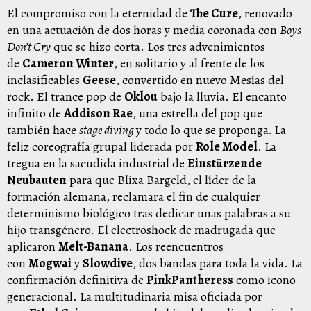
El compromiso con la eternidad de
The Cure
, renovado
en una actuación de dos horas y media coronada con
Boys
Don’t Cry
que se hizo corta. Los tres advenimientos
de
Cameron Winter
, en solitario y al frente de los
inclasificables
Geese
, convertido en nuevo Mesías del
rock. El trance pop de
Oklou
bajo la lluvia. El encanto
infinito de
Addison Rae
, una estrella del pop que
también hace
stage diving
y todo lo que se proponga
.
La
feliz coreografía grupal liderada por
Role Model
. La
tregua en la sacudida industrial de
Einstürzende
Neubauten
para que Blixa Bargeld, el líder de la
formación alemana, reclamara el fin de cualquier
determinismo biológico tras dedicar unas palabras a su
hijo transgénero. El electroshock de madrugada que
aplicaron
Melt-Banana
. Los reencuentros
con
Mogwai
y
Slowdive
, dos bandas para toda la vida. La
confirmación definitiva de
PinkPantheress
como icono
generacional. La multitudinaria misa oficiada por