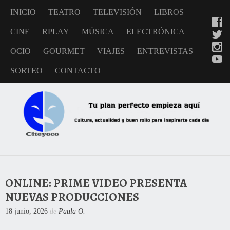
INICIO
TEATRO
TELEVISIÓN
LIBROS
CINE
RPLAY
MÚSICA
ELECTRÓNICA
OCIO
GOURMET
VIAJES
ENTREVISTAS
SORTEO
CONTACTO
ONLINE: PRIME VIDEO PRESENTA
NUEVAS PRODUCCIONES
18 junio, 2026
de
Paula O.