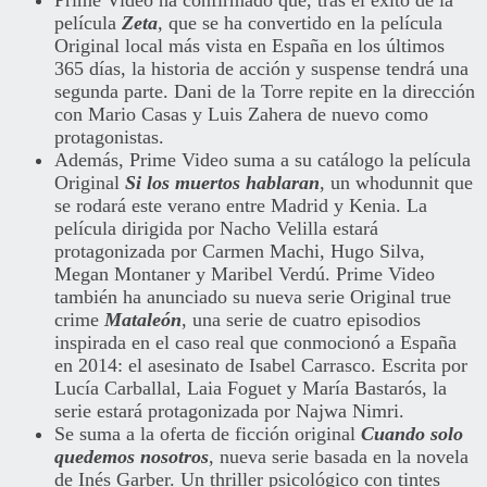
Prime Video ha confirmado que, tras el éxito de la
película
Zeta
,
que se ha convertido en la película
Original local más vista en España en los últimos
365 días, la historia de acción y suspense tendrá una
segunda parte. Dani de la Torre repite en la dirección
con Mario Casas y Luis Zahera de nuevo como
protagonistas.
Además, Prime Video suma a su catálogo la película
Original
Si los muertos hablaran
, un whodunnit que
se rodará este verano entre Madrid y Kenia. La
película dirigida por Nacho Velilla estará
protagonizada por Carmen Machi, Hugo Silva,
Megan Montaner y Maribel Verdú. Prime Video
también ha anunciado su nueva serie Original true
crime
Mataleón
, una serie de cuatro episodios
inspirada en el caso real que conmocionó a España
en 2014: el asesinato de Isabel Carrasco. Escrita por
Lucía Carballal, Laia Foguet y María Bastarós, la
serie estará protagonizada por Najwa Nimri.
Se suma a la oferta de ficción original
Cuando solo
quedemos nosotros
, nueva serie basada en la novela
de Inés Garber. Un thriller psicológico con tintes