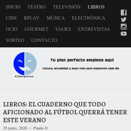
INICIO
TEATRO
TELEVISIÓN
LIBROS
CINE
RPLAY
MÚSICA
ELECTRÓNICA
OCIO
GOURMET
VIAJES
ENTREVISTAS
SORTEO
CONTACTO
LIBROS: EL CUADERNO QUE TODO
AFICIONADO AL FÚTBOL QUERRÁ TENER
ESTE VERANO
29 junio, 2026
de
Paula O.