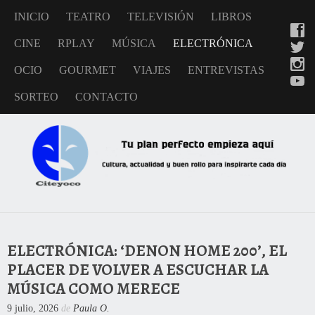
INICIO
TEATRO
TELEVISIÓN
LIBROS
CINE
RPLAY
MÚSICA
ELECTRÓNICA
OCIO
GOURMET
VIAJES
ENTREVISTAS
SORTEO
CONTACTO
ELECTRÓNICA: ‘DENON HOME 200’, EL
PLACER DE VOLVER A ESCUCHAR LA
MÚSICA COMO MERECE
9 julio, 2026
de
Paula O.