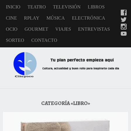
INICIO
TEATRO
TELEVISIÓN
LIBROS
CINE
RPLAY
MÚSICA
ELECTRÓNICA
OCIO
GOURMET
VIAJES
ENTREVISTAS
SORTEO
CONTACTO
CATEGORÍA «LIBRO»