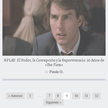
RPLAY: El Poder, la Corrupción y la Supervivencia: 30 Años de
«The Firm»
de
Paula O.
« Anterior
1
…
7
8
9
10
11
12
Siguiente »