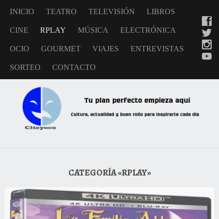
INICIO
TEATRO
TELEVISIÓN
LIBROS
CINE
RPLAY
MÚSICA
ELECTRÓNICA
OCIO
GOURMET
VIAJES
ENTREVISTAS
SORTEO
CONTACTO
CATEGORÍA «RPLAY»