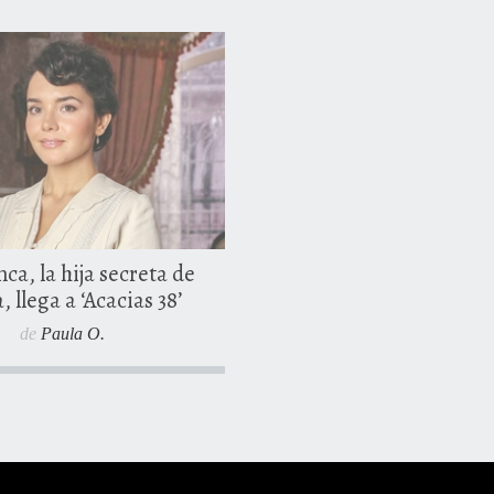
to, 2017
24 julio, 2017
ca, la hija secreta de
, llega a ‘Acacias 38’
de
Paula O.