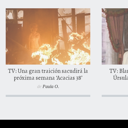
4 agos
0 comentarios
TV: Una gran traición sacudirá la
TV: Blan
próxima semana ‘Acacias 38’
Úrsula
de
Paula O.