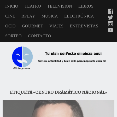
INICIO
TEATRO
TELEVISIÓN
LIBROS
CINE
RPLAY
MÚSICA
ELECTRÓNICA
OCIO
GOURMET
VIAJES
ENTREVISTAS
SORTEO
CONTACTO
ETIQUETA «CENTRO DRAMÁTICO NACIONAL»