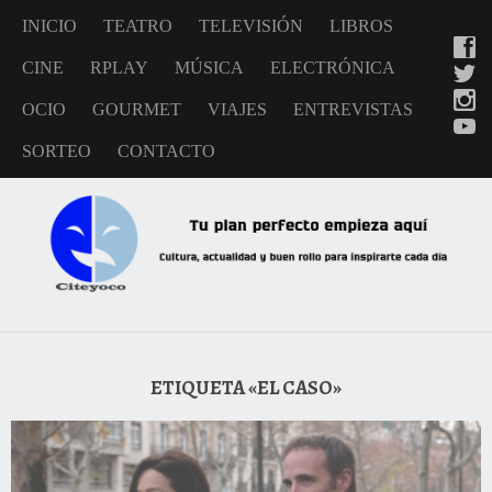
INICIO
TEATRO
TELEVISIÓN
LIBROS
CINE
RPLAY
MÚSICA
ELECTRÓNICA
OCIO
GOURMET
VIAJES
ENTREVISTAS
SORTEO
CONTACTO
ETIQUETA «EL CASO»