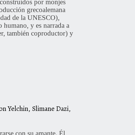
 construidos por monjes
producción grecoalemana
anidad de la UNESCO),
seo humano, y es narrada a
er, también coproductor) y
n Yelchin, Slimane Dazi,
arse con su amante. Él