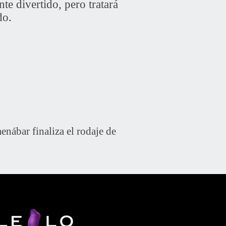
te divertido, pero tratará
do.
nábar finaliza el rodaje de