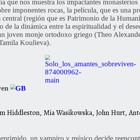
ía que nos muestra los impactantes monasterios
bre imponentes rocas, la película, que es una 
a central (región que es Patrimonio de la Hum
o de la dinámica entre la espiritualidad y el de
e un joven monje ortodoxo griego (Theo Alexand
Tamila Koulieva).
iven
om Hiddleston, Mia Wasikowska, John Hurt, Anto
eprimido, un vampiro y músico decide reencontr