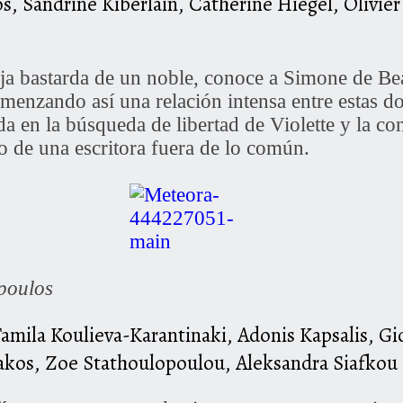
 Sandrine Kiberlain, Catherine Hiegel, Olivier
ija bastarda de un noble, conoce a Simone de Bea
menzando así una relación intensa entre estas d
ada en la búsqueda de libertad de Violette y la c
no de una escritora fuera de lo común.
opoulos
amila Koulieva-Karantinaki, Adonis Kapsalis, Gi
dakos, Zoe Stathoulopoulou, Aleksandra Siafkou