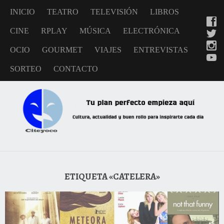
INICIO
TEATRO
TELEVISIÓN
LIBROS
CINE
RPLAY
MÚSICA
ELECTRÓNICA
OCIO
GOURMET
VIAJES
ENTREVISTAS
SORTEO
CONTACTO
ETIQUETA «CATELERA»