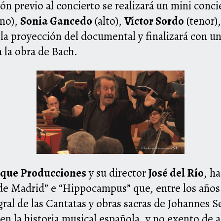
ión previo al concierto se realizará un mini conc
no),
Sonia Gancedo
(alto),
Víctor Sordo
(tenor)
n la proyección del documental y finalizará con 
 la obra de Bach.
eque Producciones
y su director
José del Río
, h
 de Madrid” e “Hippocampus” que, entre los años
egral de las Cantatas y obras sacras de Johannes 
n la historia musical española, y no exento de al