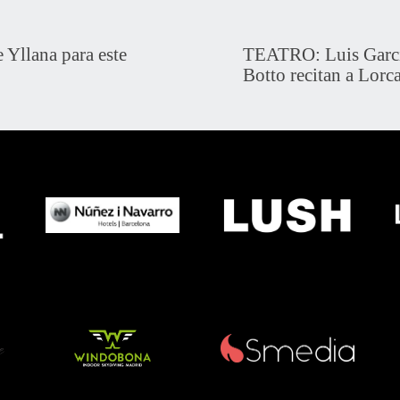
 Yllana para este
TEATRO: Luis Garcí
Botto recitan a Lorc