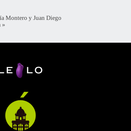
a Montero y Juan Diego
a
»