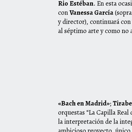
Rio
Estéban
. En esta ocas
con
Vanessa García
(sopra
y director), continuará co
al séptimo arte y como no a
«Bach en Madrid»
;
Tirab
orquestas “La Capilla Real
la interpretación de la int
ambicioso proyecto, único e