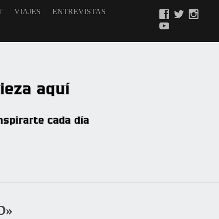
T
VIAJES
ENTREVISTAS
O»