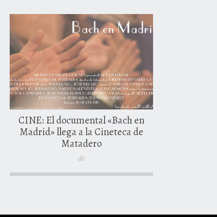
13 jun
CINE: El documental «Bach en
Madrid» llega a la Cineteca de
Matadero
de