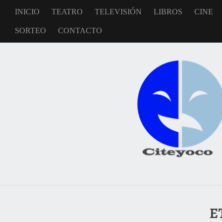
INICIO
TEATRO
TELEVISIÓN
LIBROS
CINE
SORTEO
CONTACTO
E