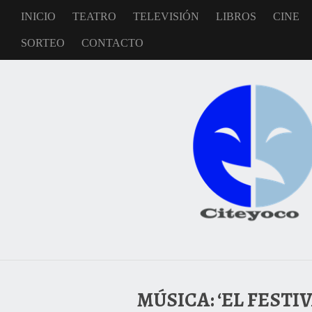
INICIO
TEATRO
TELEVISIÓN
LIBROS
CINE
SORTEO
CONTACTO
MÚSICA: ‘EL FESTI