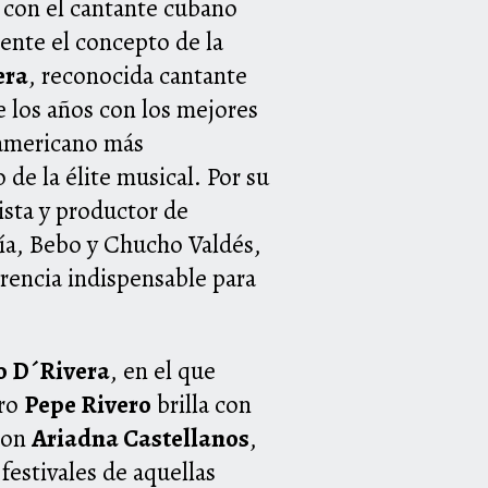
 con el cantante cubano
nte el concepto de la
era
, reconocida cantante
e los años con los mejores
 americano más
de la élite musical. Por su
rista y productor de
ía, Bebo y Chucho Valdés,
rencia indispensable para
o D´Rivera
, en el que
ero
Pepe Rivero
brilla con
 con
Ariadna Castellanos
,
festivales de aquellas