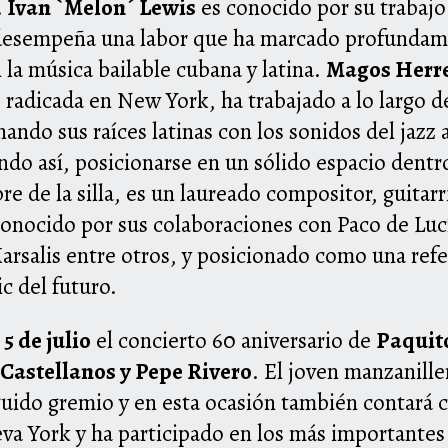
.
Ivan `Melon´ Lewis
es conocido por su trabajo
 desempeña una labor que ha marcado profundame
 la música bailable cubana y latina.
Magos Herr
 radicada en New York, ha trabajado a lo largo d
ando sus raíces latinas con los sonidos del jazz
o así, posicionarse en un sólido espacio dentro 
re de la silla, es un laureado compositor, guitar
onocido por sus colaboraciones con Paco de Luc
salis entre otros, y posicionado como una refe
c del futuro.
5 de julio
el concierto 60 aniversario de
Paquit
Castellanos y Pepe Rivero
. El joven manzanill
nguido gremio y en esta ocasión también contará
va York y ha participado en los más importantes 