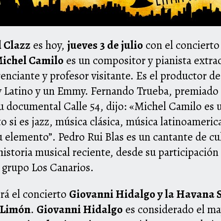
l Clazz
es hoy,
jueves 3 de julio
con el concierto
ichel Camilo
es un compositor y pianista extrao
renciante y profesor visitante. Es el productor d
Latino y un Emmy. Fernando Trueba, premiado c
u documental Calle 54, dijo: «Michel Camilo es 
o si es jazz, música clásica, música latinoameri
su elemento”. Pedro Rui Blas es un cantante de c
istoria musical reciente, desde su participación
 grupo Los Canarios.
rá el concierto
Giovanni Hidalgo y la Havana S
 Limón
.
Giovanni Hidalgo
es considerado el ma