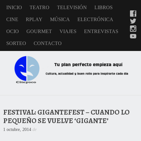
INICIO
TEATRO
TELEVISIÓN
LIBROS
CINE
RPLAY
MÚSICA
ELECTRÓNICA
OCIO
GOURMET
VIAJES
ENTREVISTAS
SORTEO
CONTACTO
FESTIVAL: GIGANTEFEST – CUANDO LO
PEQUEÑO SE VUELVE ‘GIGANTE’
1 octubre, 2014
de