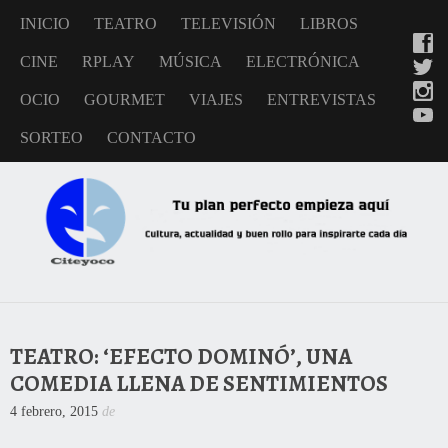
INICIO
TEATRO
TELEVISIÓN
LIBROS
CINE
RPLAY
MÚSICA
ELECTRÓNICA
OCIO
GOURMET
VIAJES
ENTREVISTAS
SORTEO
CONTACTO
TEATRO: ‘EFECTO DOMINÓ’, UNA
COMEDIA LLENA DE SENTIMIENTOS
4 febrero, 2015
de