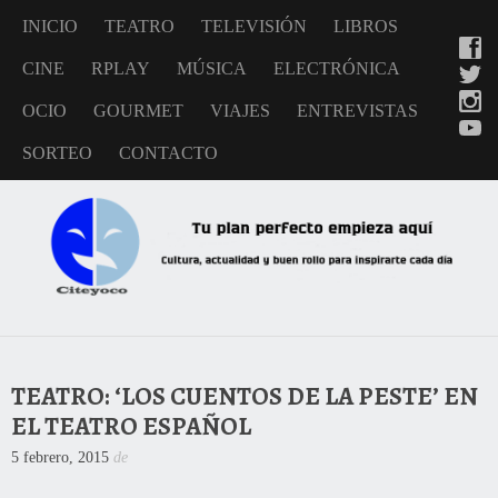
INICIO
TEATRO
TELEVISIÓN
LIBROS
CINE
RPLAY
MÚSICA
ELECTRÓNICA
OCIO
GOURMET
VIAJES
ENTREVISTAS
SORTEO
CONTACTO
TEATRO: ‘LOS CUENTOS DE LA PESTE’ EN
EL TEATRO ESPAÑOL
5 febrero, 2015
de