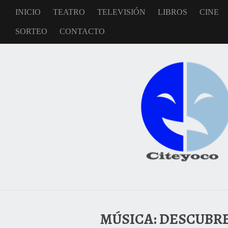
INICIO
TEATRO
TELEVISIÓN
LIBROS
CINE
SORTEO
CONTACTO
MÚSICA: DESCUBR