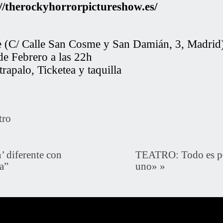
//therockyhorrorpictureshow.es/
e (C/ Calle San Cosme y San Damián, 3, Madrid
e Febrero a las 22h
trapalo
,
Ticketea
y taquilla
tro
 diferente con
TEATRO: Todo es po
a”
uno»
»