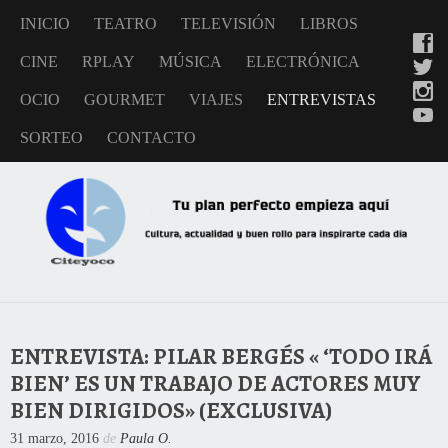
INICIO
TEATRO
TELEVISIÓN
LIBROS
CINE
RPLAY
MÚSICA
ELECTRÓNICA
OCIO
GOURMET
VIAJES
ENTREVISTAS
SORTEO
CONTACTO
ENTREVISTA: PILAR BERGÉS « ‘TODO IRÁ
BIEN’ ES UN TRABAJO DE ACTORES MUY
BIEN DIRIGIDOS» (EXCLUSIVA)
31 marzo, 2016
de
Paula O.