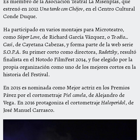
Es miembro de la Asociación Teatral La Misenplas, que
estrenó en 2012
Una tarde con Chéjov
, en el Centro Cultural
Conde Duque.
Ha participado en varios montajes para Microteatro,
como
Súper Love
, de Richard García Vázquez, o
Te odio…
Casi
, de Cayetana Cabezas, y forma parte de la web serie
S.O.P.A
. Su primer corto como directora,
Radetzky
, resultó
finalista en el Notodo FilmFest 2014, y fue elegido por la
propia organización como uno de los mejores cortos en la
historia del Festival.
En 2015 es nominada como Mejor actriz en los Premios
Pávez por el cortometraje
Piel
canela
, de Alejandro de
Vega. En 2016 protagoniza el cortometraje
Haloperidol
, de
José Manuel Carrasco.