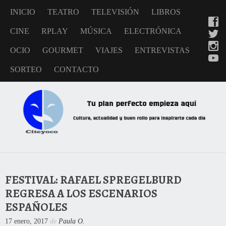
INICIO
TEATRO
TELEVISIÓN
LIBROS
CINE
RPLAY
MÚSICA
ELECTRÓNICA
OCIO
GOURMET
VIAJES
ENTREVISTAS
SORTEO
CONTACTO
FESTIVAL: RAFAEL SPREGELBURD
REGRESA A LOS ESCENARIOS
ESPAÑOLES
17 enero, 2017
de
Paula O.