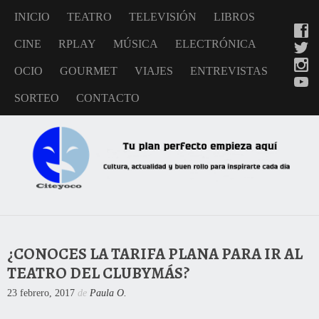
INICIO
TEATRO
TELEVISIÓN
LIBROS
CINE
RPLAY
MÚSICA
ELECTRÓNICA
OCIO
GOURMET
VIAJES
ENTREVISTAS
SORTEO
CONTACTO
¿CONOCES LA TARIFA PLANA PARA IR AL
TEATRO DEL CLUBYMÁS?
23 febrero, 2017
de
Paula O.