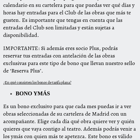
calendario en su cartelera para que puedas ver qué días y
horas hay entradas para el Club de las obras que más te
gusten. Es importante que tengas en cuenta que las
entradas del Club son limitadas y están sujetas a
disponibilidad.
IMPORTANTE:
Si además eres socio
Plu
s
, podrás
reservar tus entradas con antelació
n
de las obras
exclusivas para este tipo de bono que llevan nuestro sello
de
‘Reserva Plus’
.
¿En qué consisten
los bonos de tarifa plana?
BONO YMÁS
Es un bono exclusivo para que cada mes puedas ir a ver
obras seleccionadas de su cartelera de Madrid con un
acompañante. Elige cada día qué obra quiere ver y quién
quieres que vaya contigo al teatro. Además podrás venir a
los ymás con quien más te apetezca. Este bono es válido