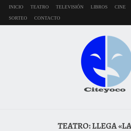
INICIO
TEATRO
TELEVISIÓN
LIBROS
CINE
SORTEO
CONTACTO
TEATRO: LLEGA «L