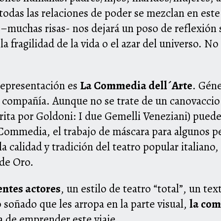
todas las relaciones de poder se mezclan en est
s –muchas risas- nos dejará un poso de reflexión
 la fragilidad de la vida o el azar del universo. No
representación es
La Commedia dell´Arte
. Géne
a compañía. Aunque no se trate de un canovaccio
rita por Goldoni: I due Gemelli Veneziani) puede
Commedia, el trabajo de máscara para algunos per
la calidad y tradición del teatro popular italiano
 de Oro.
entes actores
, un estilo de teatro “total”, un te
 soñado que les arropa en la parte visual,
la com
a de emprender este viaje.