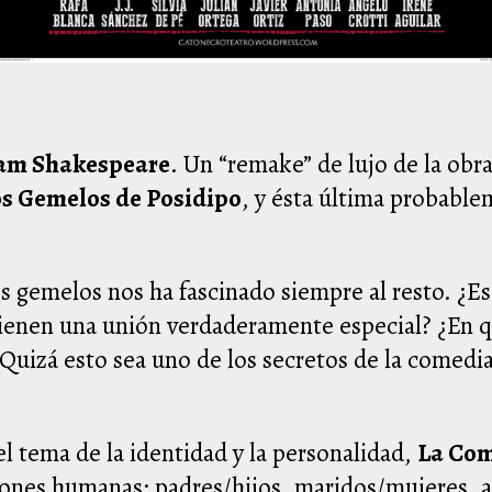
iam Shakespeare
. Un “remake” de lujo de la ob
s Gemelos de Posidipo
, y ésta última probabl
s gemelos nos ha fascinado siempre al resto. ¿E
tienen una unión verdaderamente especial? ¿En 
Quizá esto sea uno de los secretos de la comedia:
 el tema de la identidad y la personalidad,
La Com
iones humanas: padres/hijos, maridos/mujeres, 