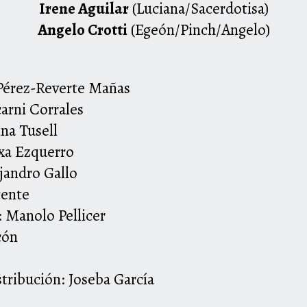
Irene Aguilar
(Luciana/Sacerdotisa)
Angelo Crotti
(Egeón/Pinch/Angelo)
a Pérez-Reverte Mañas
arni Corrales
na Tusell
txa Ezquerro
jandro Gallo
cente
 Manolo Pellicer
cón
stribución: Joseba García