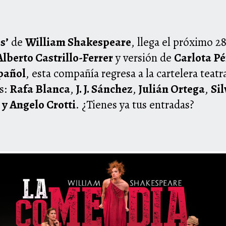
s’
de
William Shakespeare
, llega el próximo 28
Alberto Castrillo-Ferrer
y versión de
Carlota P
pañol
, esta compañía regresa a la cartelera teat
s:
Rafa Blanca
,
J. J. Sánchez
,
Julián Ortega
,
Sil
 y
Angelo Crotti
. ¿Tienes ya tus entradas?