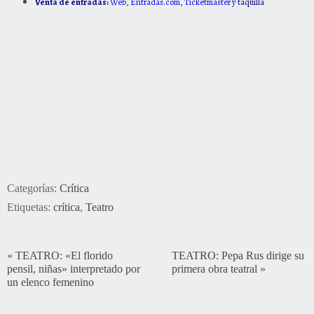
Venta de entradas:
Web
,
Entradas.com
,
Ticketmaster
y taquilla
Categorías:
Crítica
Etiquetas:
crítica
,
Teatro
«
TEATRO: «El florido
TEATRO: Pepa Rus dirige su
pensil, niñas» interpretado por
primera obra teatral
»
un elenco femenino