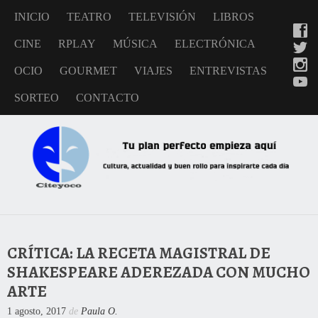
INICIO
TEATRO
TELEVISIÓN
LIBROS
CINE
RPLAY
MÚSICA
ELECTRÓNICA
OCIO
GOURMET
VIAJES
ENTREVISTAS
SORTEO
CONTACTO
CRÍTICA: LA RECETA MAGISTRAL DE
SHAKESPEARE ADEREZADA CON MUCHO
ARTE
1 agosto, 2017
de
Paula O.