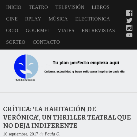
INICIO
TEATRO
TELEVISIÓN
LIBROS
CINE
RPLAY
MÚSICA
ELECTRÓNICA
OCIO
GOURMET
VIAJES
ENTREVISTAS
SORTEO
CONTACTO
CRÍTICA: ‘LA HABITACIÓN DE
VERÓNICA’, UN THRILLER TEATRAL QUE
NO DEJA INDIFERENTE
16 septiembre, 2017
de
Paula O.