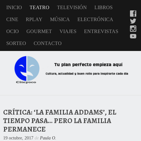
INICIO
TEATRO
TELEVISIÓN
LIBROS
CINE
RPLAY
MÚSICA
ELECTRÓNICA
OCIO
GOURMET
VIAJES
ENTREVISTAS
SORTEO
CONTACTO
CRÍTICA: ‘LA FAMILIA ADDAMS’, EL
TIEMPO PASA… PERO LA FAMILIA
PERMANECE
19 octubre, 2017
de
Paula O.