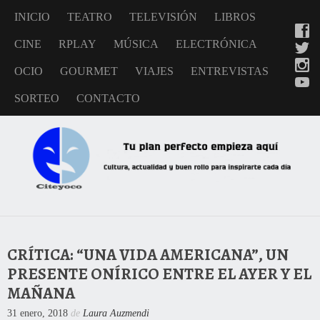
INICIO
TEATRO
TELEVISIÓN
LIBROS
CINE
RPLAY
MÚSICA
ELECTRÓNICA
OCIO
GOURMET
VIAJES
ENTREVISTAS
SORTEO
CONTACTO
CRÍTICA: “UNA VIDA AMERICANA”, UN
PRESENTE ONÍRICO ENTRE EL AYER Y EL
MAÑANA
31 enero, 2018
de
Laura Auzmendi