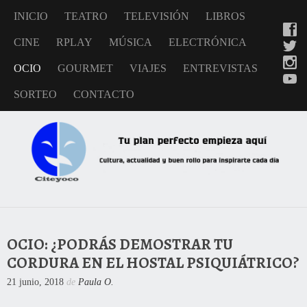
INICIO
TEATRO
TELEVISIÓN
LIBROS
CINE
RPLAY
MÚSICA
ELECTRÓNICA
OCIO
GOURMET
VIAJES
ENTREVISTAS
SORTEO
CONTACTO
OCIO: ¿PODRÁS DEMOSTRAR TU
CORDURA EN EL HOSTAL PSIQUIÁTRICO?
21 junio, 2018
de
Paula O.