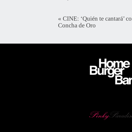
«
CINE: ‘Quién te cantará’ co
Concha de Oro