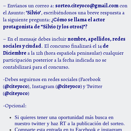
– Envíanos un correo a:
sorteo.citeyoco@gmail.com
con
el Asunto:
‘Silvio’
, escribiéndonos una breve respuesta a
la siguiente pregunta:
¿Cómo se llama el actor
protagonista de
“
Silvio (y los otros)
”
?
– En el mensaje debes incluir
nombre, apellidos, redes
sociales y ciudad
. El concurso finalizará el 14
de
Diciembre
a la 12h (hora española peninsular) cualquier
participación posterior a la fecha indicada no se
contabilizará para el concurso.
-Debes seguirnos en redes sociales (Facebook
(
@citeyoco
), Instagram (
@citeyoco
) y Twitter
(
@citeyoco
)
-Opcional:
Si quieres tener una oportunidad más busca en
nuestro twitter y haz RT a la publicación del sorteo.
Comparte esta entrada en tu Facebook e instagram