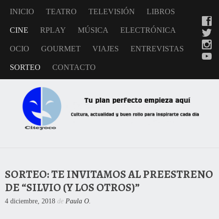
INICIO
TEATRO
TELEVISIÓN
LIBROS
CINE
RPLAY
MÚSICA
ELECTRÓNICA
OCIO
GOURMET
VIAJES
ENTREVISTAS
SORTEO
CONTACTO
SORTEO: TE INVITAMOS AL PREESTRENO
DE “SILVIO (Y LOS OTROS)”
4 diciembre, 2018
de
Paula O.