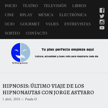
INICIO
TEATRO
TELEVISIÓN
LIBROS
CINE
RPLAY
MÚSICA
ELECTRÓNICA
OCIO
GOURMET
VIAJES
ENTREVISTAS
SORTEO
CONTACTO
HIPNOSIS: ÚLTIMO VIAJE DE LOS
HIPNONAUTAS CON JORGE ASTYARO
1 abril, 2019
de
Paula O.