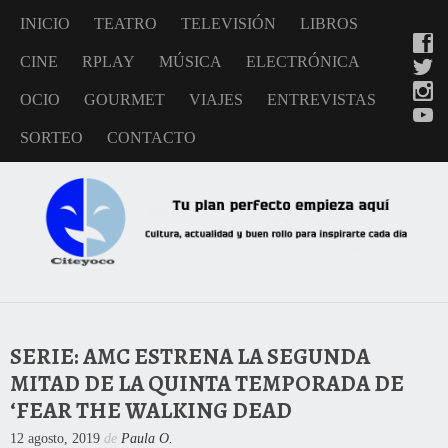
INICIO
TEATRO
TELEVISIÓN
LIBROS
CINE
RPLAY
MÚSICA
ELECTRÓNICA
OCIO
GOURMET
VIAJES
ENTREVISTAS
SORTEO
CONTACTO
SERIE: AMC ESTRENA LA SEGUNDA
MITAD DE LA QUINTA TEMPORADA DE
‘FEAR THE WALKING DEAD
12 agosto, 2019
de
Paula O.