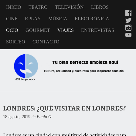
INICIO
TEATRO
TELEVISIÓN
LIBROS
CINE
RPLAY
MÚSICA
ELECTRÓNICA
OCIO
GOURMET
VIAJES
ENTREVISTAS
SORTEO
CONTACTO
LONDRES: ¿QUÉ VISITAR EN LONDRES?
18 agosto, 2019
de
Paula O.
Londres es un ciudad con multitud de actividades para