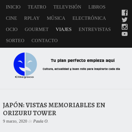
INICIO
TEATRO
TELEVISIÓN
LIBROS
CINE
RPLAY
MÚSICA
ELECTRÓNICA
OCIO
GOURMET
VIAJES
ENTREVISTAS
SORTEO
CONTACTO
JAPÓN: VISTAS MEMORIABLES EN
ORIZURU TOWER
9 marzo, 2020
de
Paula O.