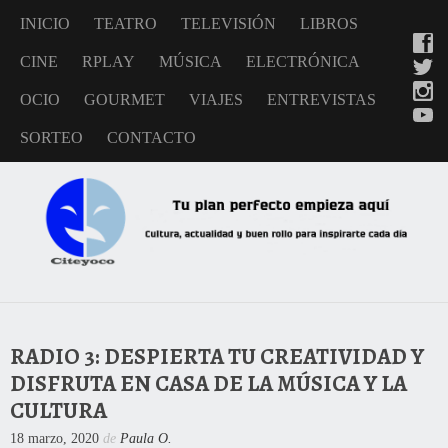
INICIO
TEATRO
TELEVISIÓN
LIBROS
CINE
RPLAY
MÚSICA
ELECTRÓNICA
OCIO
GOURMET
VIAJES
ENTREVISTAS
SORTEO
CONTACTO
RADIO 3: DESPIERTA TU CREATIVIDAD Y
DISFRUTA EN CASA DE LA MÚSICA Y LA
CULTURA
18 marzo, 2020
de
Paula O.