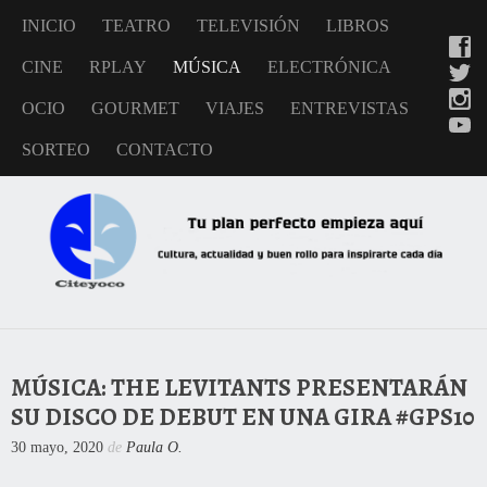
INICIO
TEATRO
TELEVISIÓN
LIBROS
CINE
RPLAY
MÚSICA
ELECTRÓNICA
OCIO
GOURMET
VIAJES
ENTREVISTAS
SORTEO
CONTACTO
MÚSICA: THE LEVITANTS PRESENTARÁN
SU DISCO DE DEBUT EN UNA GIRA #GPS10
30 mayo, 2020
de
Paula O.