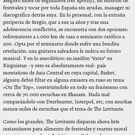
aseguró miles de seguidores (ver Spotify), un montón de
festivales y tocar por toda España sin ayudas, manager ni
discográfica detrás suya. En lo personal, con la extraña
peripecia de Sergio, que a sus 14 años y tras una
adolescencia conflictiva, se encuentra con dos opciones:
reformatorio a 1.000 km de casa o seminario católico a
200. Opta por el seminario donde sufre una bendita
revelación: una guitarra salvadora le indica su futuro
musical. Y en lo anecdótico: su insólito “éxito” en
Kirguistan –y esto es absolutamente real- país
montañoso de Asia Central en cuya capital, Bisket,
alguien debió filtar en alguna emisora en ruso su tema
«On The Top», convirtiéndolo en todo un fenómeno con
cerca de 70.000 escuchas en Shazam. Nada mal
comparándolo con Deerhunter, Interpol, etc, con muchas
menos miles de escuchas que el tema de The Levitants.
Como los grandes, The Levitants disparan ahora hits
instantáneos para alimento de festivales y rearme moral