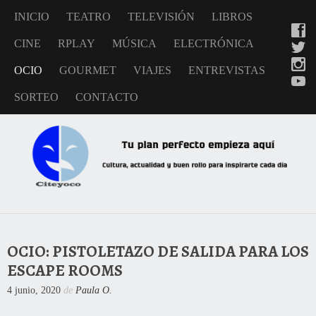
INICIO
TEATRO
TELEVISIÓN
LIBROS
CINE
RPLAY
MÚSICA
ELECTRÓNICA
OCIO
GOURMET
VIAJES
ENTREVISTAS
SORTEO
CONTACTO
OCIO: PISTOLETAZO DE SALIDA PARA LOS
ESCAPE ROOMS
4 junio, 2020
de
Paula O.