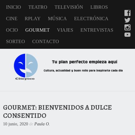
INICIO
TEATRO
TELEVISIÓN
LIBROS
CINE
RPLAY
MÚSICA
ELECTRÓNICA
OCIO
GOURMET
VIAJES
ENTREVISTAS
SORTEO
CONTACTO
GOURMET: BIENVENIDOS A DULCE
CONSENTIDO
10 junio, 2020
de
Paula O.