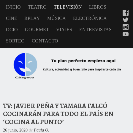
INICIO
TEATRO
TELEVISIÓN
LIBROS
CINE
RPLAY
MÚSICA
ELECTRÓNICA
OCIO
GOURMET
VIAJES
ENTREVISTAS
SORTEO
CONTACTO
TV: JAVIER PEÑA Y TAMARA FALCÓ
COCINARÁN PARA TODO EL PAÍS EN
‘COCINA AL PUNTO’
26 junio, 2020
de
Paula O.